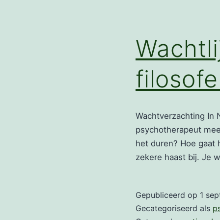
Wachtli
filosof
Wachtverzachting In 
psychotherapeut meest
het duren? Hoe gaat he
zekere haast bij. Je 
Gepubliceerd op
1 se
Gecategoriseerd als
p