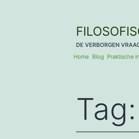
Ga
naar
de
FILOSOFI
inhoud
DE VERBORGEN VRAA
Home
Blog
Praktische i
Tag