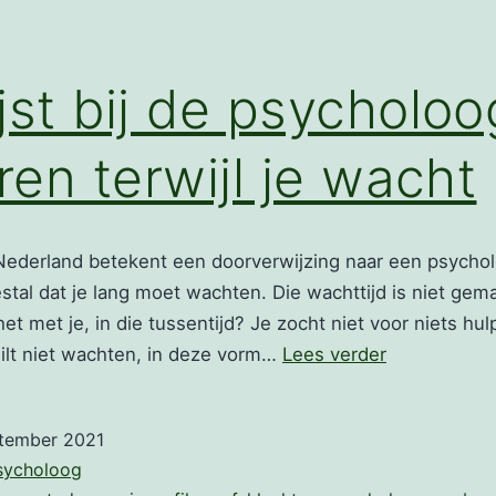
jst bij de psycholoo
eren terwijl je wacht
Nederland betekent een doorverwijzing naar een psychol
al dat je lang moet wachten. Die wachttijd is niet gema
t met je, in die tussentijd? Je zocht niet voor niets hul
Wachtlijst
wilt niet wachten, in deze vorm…
Lees verder
bij
de
ptember 2021
psycholoog:
sycholoog
filosoferen