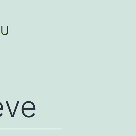
AU
eve