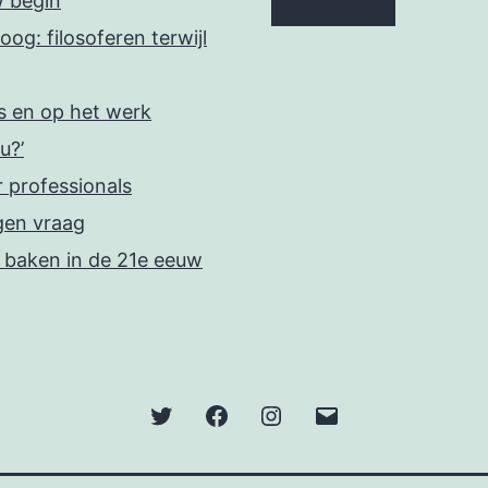
w begin
oog: filosoferen terwijl
is en op het werk
u?’
r professionals
gen vraag
n baken in de 21e eeuw
Twitter
Facebook
Instagram
E-
mail