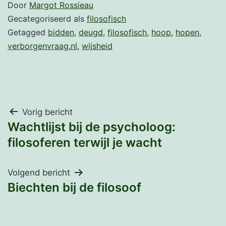
Door
Margot Rossieau
Gecategoriseerd als
filosofisch
Getagged
bidden
,
deugd
,
filosofisch
,
hoop
,
hopen
,
verborgenvraag.nl
,
wijsheid
Bericht
Vorig bericht
Wachtlijst bij de psycholoog:
navigatie
filosoferen terwijl je wacht
Volgend bericht
Biechten bij de filosoof