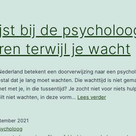
jst bij de psycholoo
eren terwijl je wacht
Nederland betekent een doorverwijzing naar een psychol
al dat je lang moet wachten. Die wachttijd is niet gema
t met je, in die tussentijd? Je zocht niet voor niets hul
Wachtlijst
wilt niet wachten, in deze vorm…
Lees verder
bij
de
ptember 2021
psycholoog:
sycholoog
filosoferen