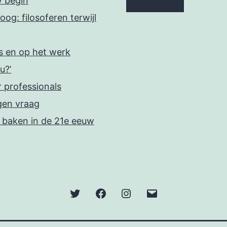
w begin
oog: filosoferen terwijl
is en op het werk
u?’
r professionals
gen vraag
n baken in de 21e eeuw
Twitter
Facebook
Instagram
E-
mail