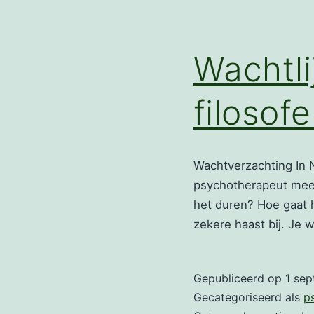
Wachtli
filosof
Wachtverzachting In 
psychotherapeut meest
het duren? Hoe gaat he
zekere haast bij. Je 
Gepubliceerd op
1 se
Gecategoriseerd als
p