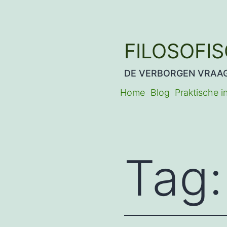
Ga
naar
de
FILOSOFI
inhoud
DE VERBORGEN VRAA
Home
Blog
Praktische i
Tag