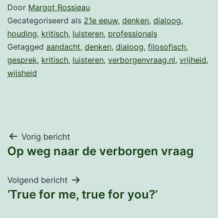
Door
Margot Rossieau
Gecategoriseerd als
21e eeuw
,
denken
,
dialoog
,
houding
,
kritisch
,
luisteren
,
professionals
Getagged
aandacht
,
denken
,
dialoog
,
filosofisch
,
gesprek
,
kritisch
,
luisteren
,
verborgenvraag.nl
,
vrijheid
,
wijsheid
Bericht
Vorig bericht
Op weg naar de verborgen vraag
navigatie
Volgend bericht
‘True for me, true for you?’