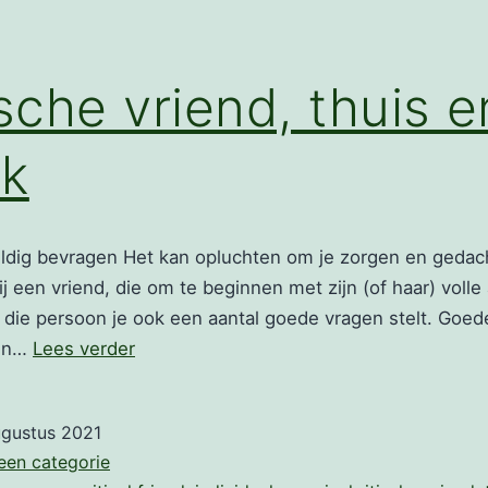
ische vriend, thuis 
rk
uldig bevragen Het kan opluchten om je zorgen en gedach
bij een vriend, die om te beginnen met zijn (of haar) volle
als die persoon je ook een aantal goede vragen stelt. Goed
De
ren…
Lees verder
kritische
vriend,
ugustus 2021
thuis
een categorie
en