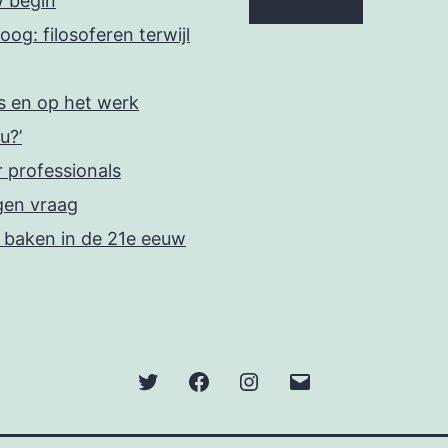
w begin
oog: filosoferen terwijl
is en op het werk
u?’
r professionals
gen vraag
n baken in de 21e eeuw
Twitter
Facebook
Instagram
E-
mail