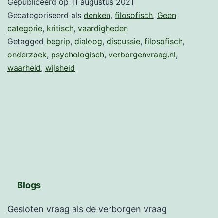
Gepubliceerd op
11 augustus 2021
true
Gecategoriseerd als
denken
,
filosofisch
,
Geen
for
categorie
,
kritisch
,
vaardigheden
you?’
Getagged
begrip
,
dialoog
,
discussie
,
filosofisch
,
onderzoek
,
psychologisch
,
verborgenvraag.nl
,
waarheid
,
wijsheid
Blogs
Gesloten vraag als de verborgen vraag