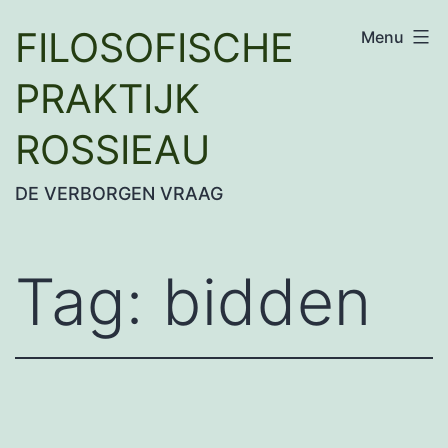
Ga
FILOSOFISCHE
Menu
naar
de
PRAKTIJK
inhoud
ROSSIEAU
DE VERBORGEN VRAAG
Tag:
bidden